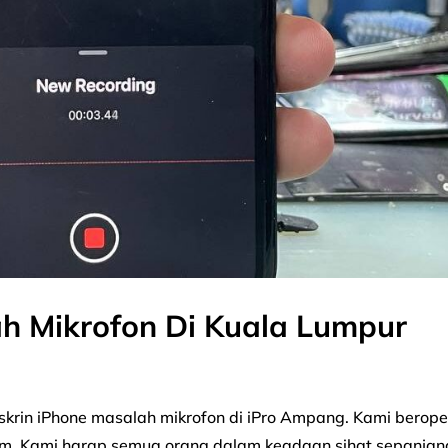
h Mikrofon Di Kuala Lumpur
 skrin iPhone masalah mikrofon di iPro Ampang. Kami berope
umum. Kami harap semua orang dalam keadaan sihat sepanjan