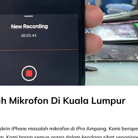
h Mikrofon Di Kuala Lumpur
 skrin iPhone masalah mikrofon di iPro Ampang. Kami berope
umum. Kami harap semua orang dalam keadaan sihat sepanjan