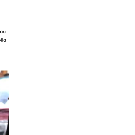
jau
ila