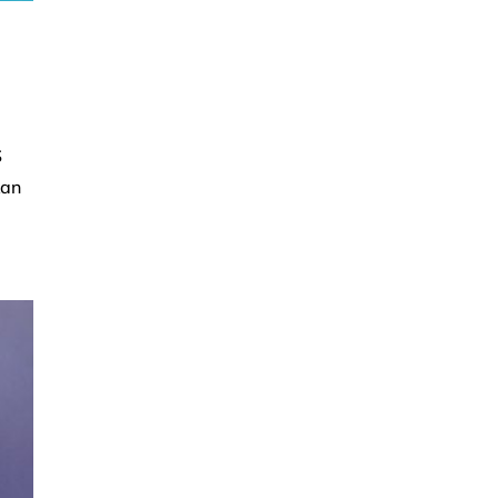
S
kan