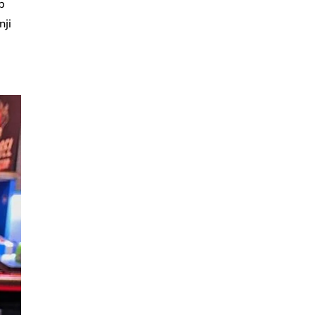
p
nji