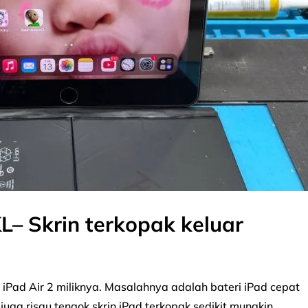
KL– Skrin terkopak keluar
iPad Air 2 miliknya. Masalahnya adalah bateri iPad cepat
u juga risau tengok skrin iPad terkopak sedikit mungkin