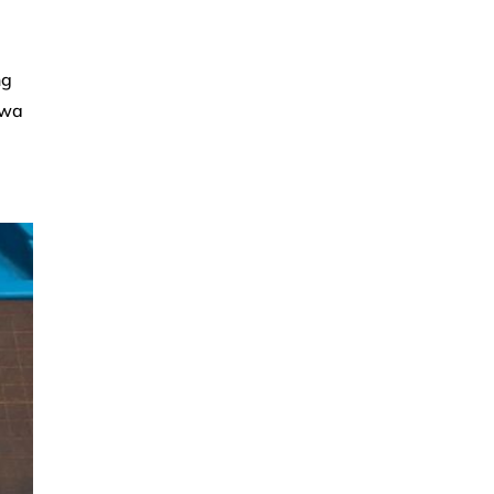
ng
awa