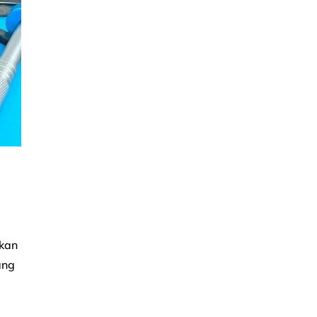
akan
ang