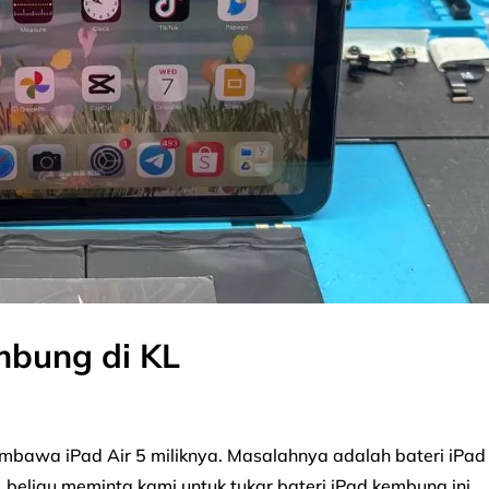
mbung di KL
embawa iPad Air 5 miliknya. Masalahnya adalah bateri iPad
 beliau meminta kami untuk tukar bateri iPad kembung ini