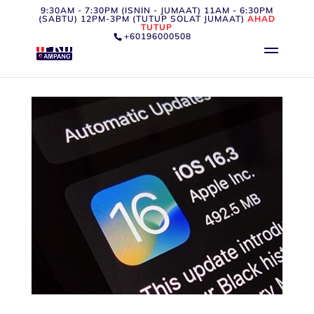
9:30AM - 7:30PM (ISNIN - JUMAAT) 11AM - 6:30PM
(SABTU) 12PM-3PM (TUTUP SOLAT JUMAAT)
AHAD
TUTUP
+60196000508