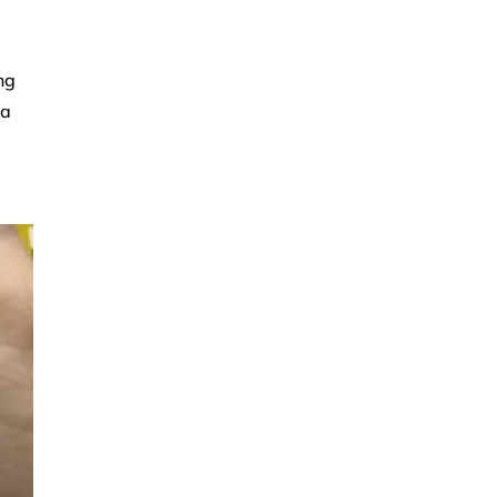
ng
ia