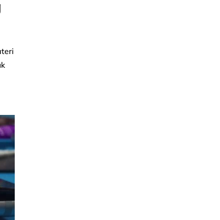
g
teri
uk