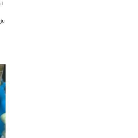
il
ju