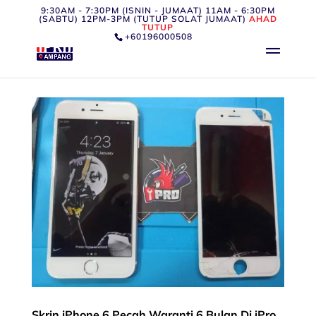
9:30AM - 7:30PM (ISNIN - JUMAAT) 11AM - 6:30PM
(SABTU) 12PM-3PM (TUTUP SOLAT JUMAAT)
AHAD
TUTUP
+60196000508
Skrin iPhone 6 Pecah Waranti 6 Bulan Di iPro