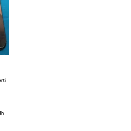
a
rti
ih